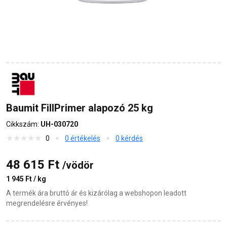
Baumit FillPrimer alapozó 25 kg
Cikkszám:
UH-030720
0
0 értékelés
0 kérdés
48 615 Ft
/vödör
1 945 Ft / kg
A termék ára bruttó ár és kizárólag a webshopon leadott
megrendelésre érvényes!