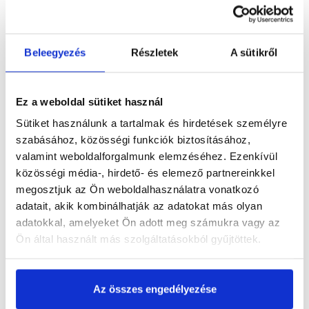
Részletes leírás
Beleegyezés
Részletek
A sütikről
Termékinformáció
Ez a weboldal sütiket használ
Sütiket használunk a tartalmak és hirdetések személyre
szabásához, közösségi funkciók biztosításához,
Dokumentumok
(2)
valamint weboldalforgalmunk elemzéséhez. Ezenkívül
közösségi média-, hirdető- és elemező partnereinkkel
megosztjuk az Ön weboldalhasználatra vonatkozó
adatait, akik kombinálhatják az adatokat más olyan
adatokkal, amelyeket Ön adott meg számukra vagy az
Vásárlói vélemények
Ön által használt más szolgáltatásokból gyűjtöttek.
Az összes engedélyezése
Kérdések és válaszok