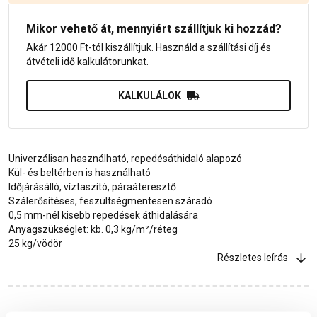
Mikor vehető át, mennyiért szállítjuk ki hozzád?
Akár 12000 Ft-tól kiszállítjuk. Használd a szállítási díj és
átvételi idő kalkulátorunkat.
KALKULÁLOK
Univerzálisan használható, repedésáthidaló alapozó
Kül- és beltérben is használható
Időjárásálló, víztaszító, páraáteresztő
Szálerősítéses, feszültségmentesen száradó
0,5 mm-nél kisebb repedések áthidalására
Anyagszükséglet: kb. 0,3 kg/m²/réteg
25 kg/vödör
Részletes leírás