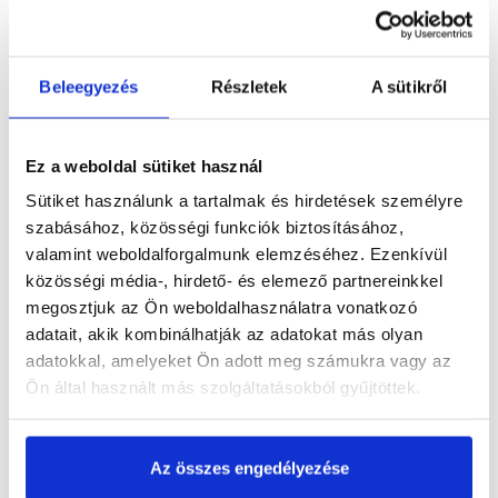
Részletes leírás
Beleegyezés
Részletek
A sütikről
Termékinformáció
Ez a weboldal sütiket használ
Sütiket használunk a tartalmak és hirdetések személyre
szabásához, közösségi funkciók biztosításához,
Dokumentumok
(1)
valamint weboldalforgalmunk elemzéséhez. Ezenkívül
közösségi média-, hirdető- és elemező partnereinkkel
megosztjuk az Ön weboldalhasználatra vonatkozó
adatait, akik kombinálhatják az adatokat más olyan
adatokkal, amelyeket Ön adott meg számukra vagy az
Vásárlói vélemények
Ön által használt más szolgáltatásokból gyűjtöttek.
Az összes engedélyezése
Kérdések és válaszok