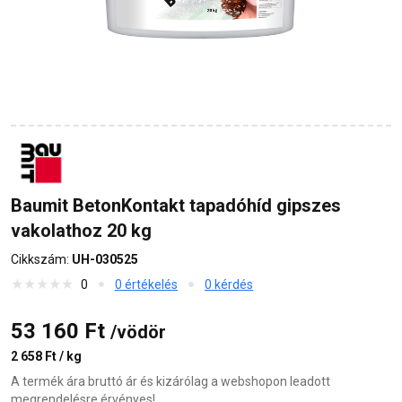
Baumit BetonKontakt tapadóhíd gipszes
vakolathoz 20 kg
Cikkszám:
UH-030525
0
0 értékelés
0 kérdés
53 160 Ft
/vödör
2 658 Ft / kg
A termék ára bruttó ár és kizárólag a webshopon leadott
megrendelésre érvényes!