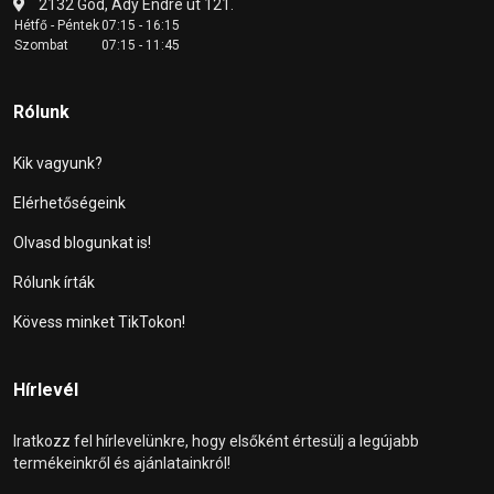
2132 Göd, Ady Endre út 121.
Hétfő - Péntek
07:15 - 16:15
Szombat
07:15 - 11:45
Rólunk
Kik vagyunk?
Elérhetőségeink
Olvasd blogunkat is!
Rólunk írták
Kövess minket TikTokon!
Hírlevél
Iratkozz fel hírlevelünkre, hogy elsőként értesülj a legújabb
termékeinkről és ajánlatainkról!