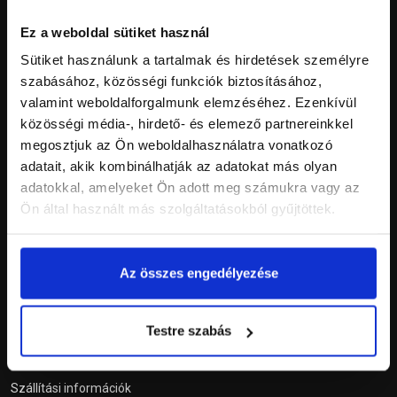
Ez a weboldal sütiket használ
Szolgáltatások
Sütiket használunk a tartalmak és hirdetések személyre
szabásához, közösségi funkciók biztosításához,
Tetőablak konfigurátor
valamint weboldalforgalmunk elemzéséhez. Ezenkívül
közösségi média-, hirdető- és elemező partnereinkkel
Szállítási díj kalkulátor
megosztjuk az Ön weboldalhasználatra vonatkozó
Expressz személyes átvétel
adatait, akik kombinálhatják az adatokat más olyan
adatokkal, amelyeket Ön adott meg számukra vagy az
Ön által használt más szolgáltatásokból gyűjtöttek.
Információk
ÁSZF
Az összes engedélyezése
Adatkezelési tájékoztató
Elállási nyilatkozat
Testre szabás
Fizetési módok
Szállítási információk