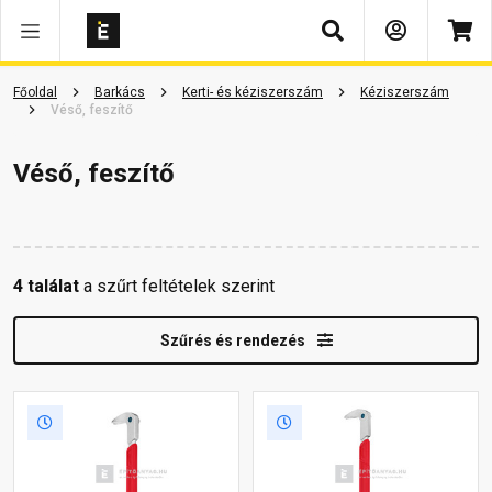
Keresés
Főoldal
Barkács
Kerti- és kéziszerszám
Kéziszerszám
Véső, feszítő
Véső, feszítő
4 találat
a szűrt feltételek szerint
Szűrés és rendezés