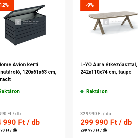
-12%
-9%
Home Avion kerti
L-YO Aura étkezőasztal,
natároló, 120x61x63 cm,
242x110x74 cm, taupe
racit
Raktáron
Raktáron
990 Ft
/ db
329 990 Ft
/ db
4 990 Ft
/ db
299 990 Ft
/ db
90 Ft / db
299 990 Ft / db