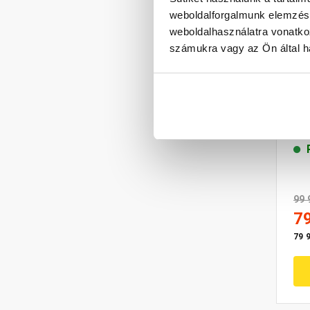
weboldalforgalmunk elemzésé
weboldalhasználatra vonatko
számukra vagy az Ön által ha
J-
ké
hin
fe
99 
7
79 9