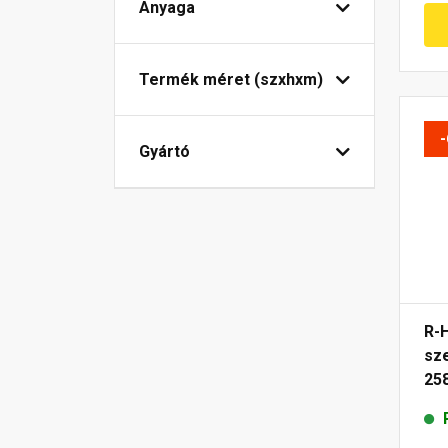
Anyaga
Termék méret (szxhxm)
Gyártó
R-
sz
258