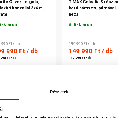
rite Oliver pergola,
T-MAX Celestia 3 része
lakító konzollal 3x4 m,
kerti bárszett, párnával,
kete
bézs
Raktáron
Raktáron
 990 Ft
/ db
199 990 Ft
/ db
99 990 Ft
/ db
149 990 Ft
/ db
990 Ft / db
149 990 Ft / db
Megnézem
Megnézem
Részletek
-19%
-12%
ál
mak és hirdetések személyre szabásához, közösségi funkciók biz