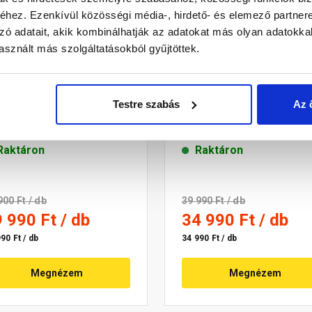
hez. Ezenkívül közösségi média-, hirdető- és elemező partner
zó adatait, akik kombinálhatják az adatokat más olyan adatokka
sznált más szolgáltatásokból gyűjtöttek.
Home Nero
L-YO Peacock rattan
Testre szabás
Az 
tszemélyes kerti
étkezőszék, 56,5x61,5x7
taágy, 166x145x190 cm,
cm, párnával, szürke
kete
Raktáron
Raktáron
900 Ft
/ db
39 990 Ft
/ db
9 990 Ft
/ db
34 990 Ft
/ db
90 Ft / db
34 990 Ft / db
Megnézem
Megnézem