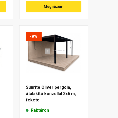
Megnézem
-9%
Sunrite Oliver pergola,
átalakító konzollal 3x6 m,
fekete
Raktáron