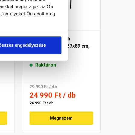
einkkel megosztjuk az Ön
l, amelyeket Ön adott meg
L-YO Lumina kerti
összes engedélyezése
7
étkezőszék, 60x57x89 cm,
sötét szürke
Raktáron
29 990 Ft
/ db
24 990 Ft
/ db
24 990 Ft / db
Megnézem