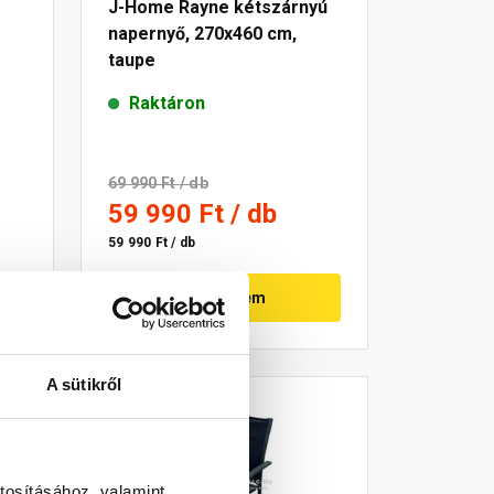
s
J-Home Rayne kétszárnyú
napernyő, 270x460 cm,
taupe
Raktáron
69 990 Ft
/ db
59 990 Ft
/ db
59 990 Ft / db
Megnézem
A sütikről
-16%
tosításához, valamint