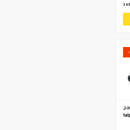
3 69
J-
tal