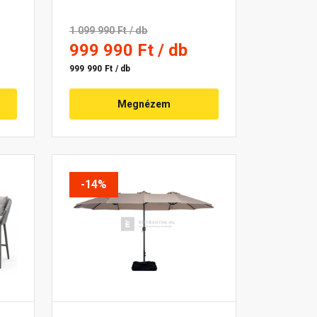
1 099 990 Ft
/ db
999 990 Ft
/ db
999 990 Ft / db
Megnézem
-14%