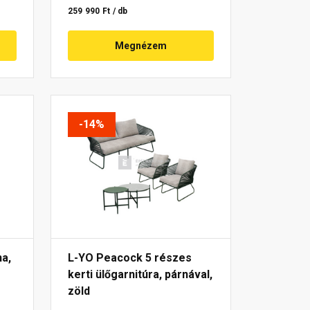
259 990 Ft / db
Megnézem
-14%
a,
L-YO Peacock 5 részes
kerti ülőgarnitúra, párnával,
zöld