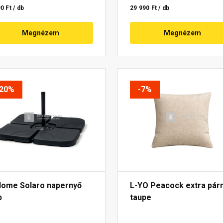
0 Ft / db
29 990 Ft / db
Megnézem
Megnézem
-20%
-7%
Home Solaro napernyő
L-YO Peacock extra párn
p
taupe