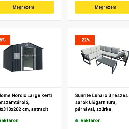
Megnézem
Megnézem
-6%
-22%
Home Nordic Large kerti
Sunrite Lunaro 3 részes
erszámtároló,
sarok ülőgarnitúra,
x313x202 cm, antracit
párnával, szürke
Raktáron
Raktáron