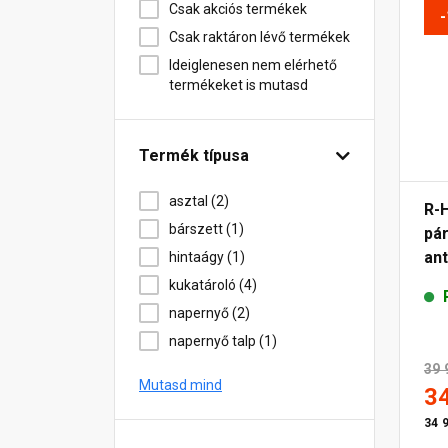
Csak akciós termékek
Csak raktáron lévő termékek
Ideiglenesen nem elérhető
termékeket is mutasd
Termék típusa
asztal (2)
R-
bárszett (1)
pár
ant
hintaágy (1)
kukatároló (4)
napernyő (2)
napernyő talp (1)
39 
Mutasd mind
3
34 9