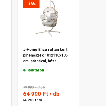
-18%
J-Home Enzo rattan kerti
pihenőszék 101x110x185
cm, párnával, bézs
Raktáron
79 990 Ft
/ db
64 990 Ft
/ db
64 990 Ft / db