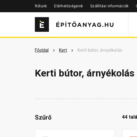
Rólunk
Elérhetőségeink
Szállítási információk
Főoldal
Kert
Kerti bútor, árnyékolás
Kerti bútor, árnyékolás
Szűrő
44 talá