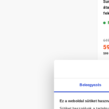
Sun
áta
fe
649
5
599 
Beleegyezés
Ez a weboldal sütiket haszn
Sütiket használunk a tartal