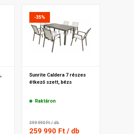
-35%
,
Sunrite Caldera 7 részes
étkező szett, bézs
Raktáron
399 990 Ft
/ db
259 990 Ft
/ db