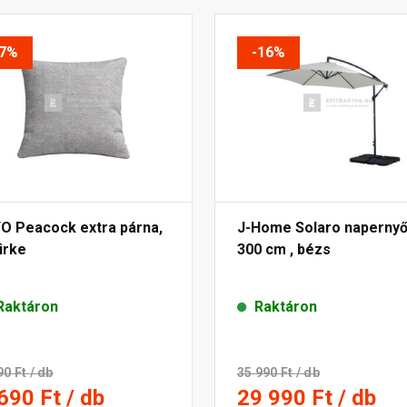
-7%
-16%
YO Peacock extra párna,
J-Home Solaro napernyő
ürke
300 cm , bézs
Raktáron
Raktáron
90 Ft
/ db
35 990 Ft
/ db
 690 Ft
/ db
29 990 Ft
/ db